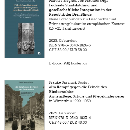
Hannes Siegrist, Jon Mathieu (Hg.)
Föderale Staatsbildung und
gesellschaftliche Integration in der
Republik der Drei Bünde
Neue Forschungen zur Geschichte und
Erinnerungskultur im europäischen Kontext
(16.–21. Jahrhundert)
2025.
Gebunden
ISBN
978-3-0340-1826-5
CHF 38.00
/
EUR 38.00
E-Book (Pdf) kostenlos
Frauke Sassnick Spohn
«Im Kampf gegen die Feinde des
Kindeswohls»
Armenpflege, Schule und Pflegekinderwesen
in Winterthur 1900–1939
2025.
Gebunden
ISBN
978-3-0340-1823-4
CHF 48.00
/
EUR 48.00