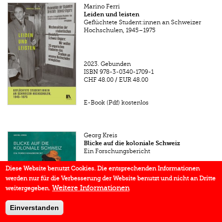
Marino Ferri
Leiden und leisten
Geflüchtete Student:innen an Schweizer
Hochschulen, 1945–1975
2023.
Gebunden
ISBN
978-3-0340-1709-1
CHF 48.00
/
EUR 48.00
E-Book (Pdf) kostenlos
Georg Kreis
Blicke auf die koloniale Schweiz
Ein Forschungsbericht
Diese Website benutzt Cookies. Die entsprechenden Informationen
2023.
Gebunden
werden nur für die Verbesserung der Website benutzt und nicht an Dritte
ISBN
978-3-0340-1717-6
CHF 38.00
/
EUR 38.00
Weitere Informationen
weitergegeben.
Einverstanden
E-Book (Pdf) kostenlos