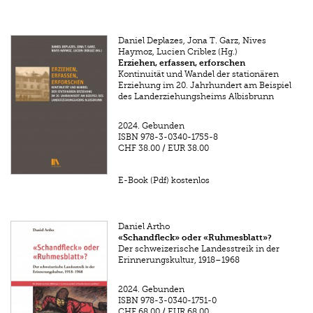
Daniel Deplazes, Jona T. Garz, Nives
Haymoz, Lucien Criblez (Hg.)
Erziehen, erfassen, erforschen
Kontinuität und Wandel der stationären
Erziehung im 20. Jahrhundert am Beispiel
des Landerziehungsheims Albisbrunn
2024.
Gebunden
ISBN
978-3-0340-1755-8
CHF 38.00
/
EUR 38.00
E-Book (Pdf) kostenlos
Daniel Artho
«Schandfleck» oder «Ruhmesblatt»?
Der schweizerische Landesstreik in der
Erinnerungskultur, 1918–1968
2024.
Gebunden
ISBN
978-3-0340-1751-0
CHF 68.00
/
EUR 68.00