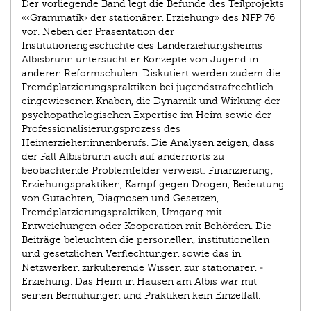
Der vorliegende Band legt die Befunde des Teilprojekts
«‹Grammatik› der stationären Erziehung» des NFP 76
vor. Neben der Präsentation der
Institutionengeschichte des Landerziehungs­heims
Albisbrunn untersucht er Konzepte von Jugend in
anderen Reformschulen. Diskutiert werden zudem die
Fremdplatzierungspraktiken bei jugendstrafrechtlich
eingewiesenen Knaben, die Dynamik und Wirkung der
psychopathologischen Expertise im Heim sowie der
Professionalisierungsprozess des
Heimerzieher:innenberufs. Die Analysen zeigen, dass
der Fall Albisbrunn auch auf andernorts zu
beobachtende Problem­felder verweist: Finanzierung,
Erziehungspraktiken, Kampf gegen Drogen, Bedeutung
von Gutachten, Diagnosen und Gesetzen,
Fremdplatzierungspraktiken, Umgang mit
Entweichungen oder Kooperation mit Behörden. Die
Beiträge beleuchten die personellen, institutionellen
und gesetzlichen Verflechtungen sowie das in
Netzwerken zirkulierende Wissen zur stationären ­
Erziehung. Das Heim in Hausen am Albis war mit
seinen Bemühungen und Praktiken kein Einzelfall.