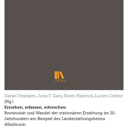
Daniel Deplazes
,
Jona T. Garz
,
Nives Haymoz
,
Lucien Criblez
(Hg.)
Erziehen, erfassen, erforschen
Kontinuität und Wandel der stationären Erziehung im 20.
Jahrhundert am Beispiel des Landerziehungsheims
Albisbrunn