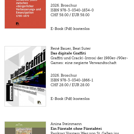
2026.
Broschur
ISBN
978-3-0340-1834-0
CHF 58.00
/
EUR 58.00
E-Book (Pdf) kostenlos
René Bauer, Beat Suter
Das digitale Graffiti
Graffiti und Crack(-Intros) der 1980er-/90er-
Games: eine negierte Verwandtschaft
2026.
Broschur
ISBN
978-3-0340-1866-1
CHF 28.00
/
EUR 28.00
E-Book (Pdf) kostenlos
Anina Steinmann
Ein Fürstabt ohne Fürstabtei
Pankraz Vorsters Weg von St. Gallen ins