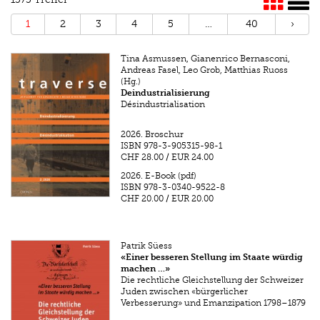
1
2
3
4
5
…
40
›
Tina Asmussen, Gianenrico Bernasconi,
Andreas Fasel, Leo Grob, Matthias Ruoss
(Hg.)
Deindustrialisierung
Désindustrialisation
2026.
Broschur
ISBN
978-3-905315-98-1
CHF 28.00
/
EUR 24.00
2026.
E-Book (pdf)
ISBN
978-3-0340-9522-8
CHF 20.00
/
EUR 20.00
Patrik Süess
«Einer besseren Stellung im Staate würdig
machen …»
Die rechtliche Gleichstellung der Schweizer
Juden zwischen «bürgerlicher
Verbesserung» und Emanzipation 1798–1879