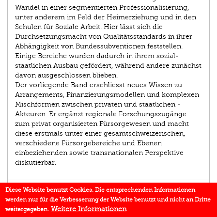
Wandel in einer segmentierten Professionalisierung,
unter ­anderem im Feld der Heimerziehung und in den
Schulen für Soziale Arbeit. Hier lässt sich die
Durchsetzungsmacht von Qualitäts­standards in ihrer
Abhängigkeit von Bundes­subventionen feststellen.
Einige Bereiche wurden dadurch in ihrem sozial­
staatlichen Ausbau gefördert, während ­andere zunächst
davon ausgeschlossen blieben.
Der vorliegende Band erschliesst neues Wissen zu
Arrange­­ments, Finanzierungsmodellen und kom­plexen
Misch­formen zwischen privaten und staatlichen ­
Akteuren. Er ergänzt regionale Forschungszugänge
zum privat organi­sierten Fürsorgewesen und macht
diese erstmals unter einer ­gesamtschweizerischen,
verschiedene Fürsorge­bereiche und Ebenen
einbeziehenden sowie transnationalen Perspektive
diskutierbar.
AUTOR/IN
Diese Website benutzt Cookies. Die entsprechenden Informationen
werden nur für die Verbesserung der Website benutzt und nicht an Dritte
EINBLICK
Weitere Informationen
weitergegeben.