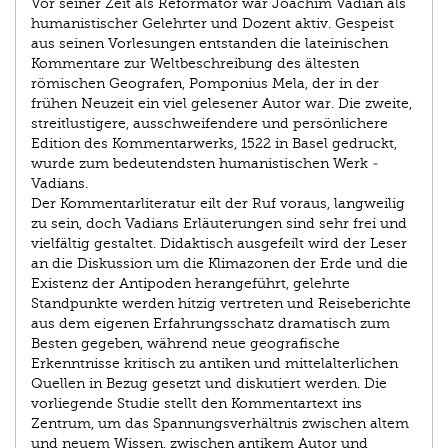
Vor seiner Zeit als Reformator war Joachim Vadian als
huma­nis­tischer Gelehrter und Dozent aktiv. Gespeist
aus seinen Vorlesungen entstanden die lateinischen
Kommentare zur Weltbeschreibung des ältesten
römischen Geografen, Pomponius Mela, der in der
frühen Neuzeit ein viel gelesener Autor war. Die zweite,
streitlustigere, ausschweifendere und persönlichere
Edition des Kommentarwerks, 1522 in Basel gedruckt,
wurde zum bedeutendsten humanistischen Werk ­
Vadians.
Der Kommentarliteratur eilt der Ruf voraus, langweilig
zu sein, doch Vadians Erläuterungen sind sehr frei und
vielfältig gestaltet. Didaktisch ausgefeilt wird der Leser
an die Diskussion um die Klimazonen der Erde und die
Existenz der Antipoden herangeführt, gelehrte
Standpunkte werden hitzig vertreten und Reiseberichte
aus dem eigenen Erfahrungsschatz dramatisch zum
Besten gegeben, während neue geografische
Erkenntnisse kritisch zu antiken und mittelalterlichen
Quellen in Bezug gesetzt und diskutiert werden. Die
vorliegende Studie stellt den Kommentartext ins
Zentrum, um das Spannungsverhältnis zwischen altem
und neuem Wissen, zwischen antikem Autor und