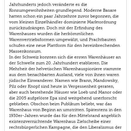
Jahrhunderts jedoch veränderte es die
Konsumgewohnheiten grundlegend. Moderne Basare
hatten schon ein paar Jahrzehnte zuvor begonnen, die
vom kleinen Einzelhändler dominierte Marktordnung
zurückzudrängen. Doch mit der Erfindung des
Warenhauses wurden die herkömmlichen
Warenvertriebsformen umgewälzt, und Prachtbauten
schufen eine neue Plattform für den hereinbrechenden
Massenkonsum.
In der Schweiz konnten sich die ersten Warenhäuser an
der Schwelle zum 20. Jahrhundert etablieren. Die
Mehrheit der helvetischen Warenhauspioniere stammte
aus dem benachbarten Ausland, viele von ihnen waren
jüdische Einwanderer. Namen wie Brann, Mandowsky,
Pilz oder Knopf sind heute in Vergessenheit geraten,
aber auch bestehende Häuser wie Loeb und Manor oder
die 2005 aufgelöste Epa sind weitgehend unerforscht
geblieben. Obschon beim Publikum beliebt, war das
Warenhaus von Beginn an umstritten. Spätestens in den
1930er-Jahren wurde das für den Mittelstand angeblich
existenzvernichtende Warenhaus Zielscheibe einer
rechtsbürgerlichen Kampagne, die den Liberalismus der