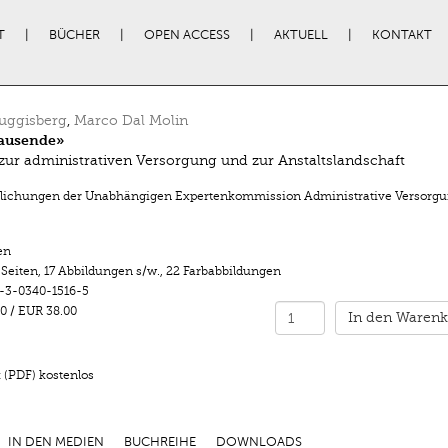
T
BÜCHER
OPEN ACCESS
AKTUELL
KONTAKT
uggisberg
,
Marco Dal Molin
ausende»
zur administrativen Versorgung und zur Anstaltslandschaft
tlichungen der Unabhängigen Expertenkommission Administrative Versorg
en
 Seiten
,
17 Abbildungen s/w.
,
22 Farbabbildungen
-3-0340-1516-5
0
/
EUR 38.00
In den Warenk
 (PDF) kostenlos
IN DEN MEDIEN
BUCHREIHE
DOWNLOADS