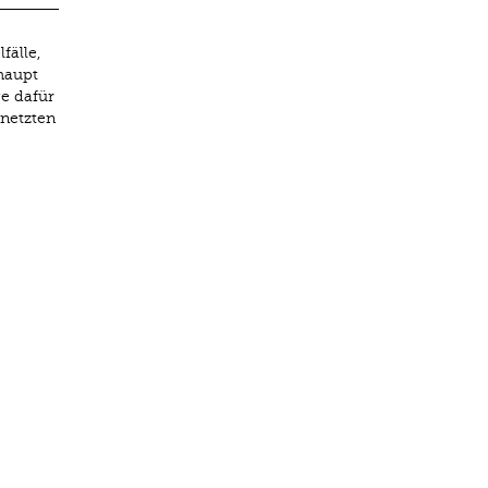
fälle,
haupt
e dafür
rnetzten