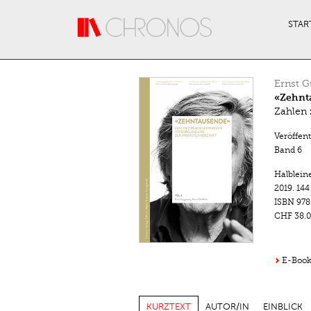
Direkt zum Inhalt
STAR
Ernst G
«Zehnt
Zahlen 
Veröffen
Band 6
Halblein
2019.
144
ISBN
978
CHF 38.0
E-Book
KURZTEXT
AUTOR/IN
EINBLICK