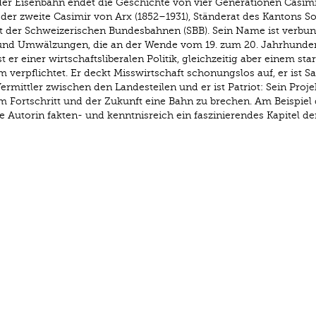
der Eisenbahn endet die Geschichte von vier Generationen Casim
 der zweite Casimir von Arx (1852–1931), Ständerat des Kantons S
t der Schweizerischen Bundesbahnen (SBB). Sein Name ist verbu
und Umwälzungen, die an der Wende vom 19. zum 20. Jahrhunder
 er einer wirtschaftsliberalen Politik, gleichzeitig aber einem sta
verpflichtet. Er deckt Misswirtschaft schonungslos auf, er ist Sa
rmittler zwischen den Landesteilen und er ist Patriot: Sein Projek
dem Fortschritt und der Zukunft eine Bahn zu brechen. Am Beispiel
e Autorin fakten- und kenntnisreich ein faszinierendes Kapitel de