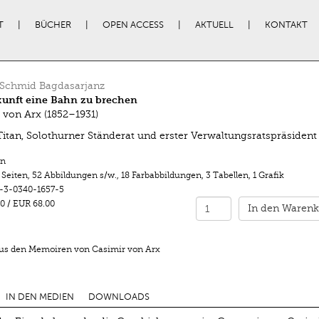
T
BÜCHER
OPEN ACCESS
AKTUELL
KONTAKT
 Schmid Bagdasarjanz
kunft eine Bahn zu brechen
 von Arx (1852–1931)
Titan, Solothurner Ständerat und erster Verwaltungsratspräsident
n
 Seiten
,
52 Abbildungen s/w.
,
18 Farbabbildungen
,
3 Tabellen, 1 Grafik
-3-0340-1657-5
0
/
EUR 68.00
In den Warenk
us den Memoiren von Casimir von Arx
IN DEN MEDIEN
DOWNLOADS