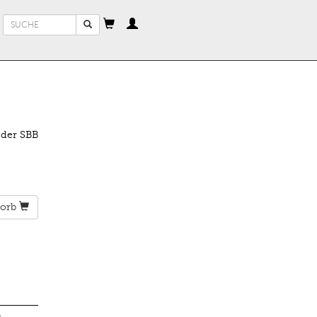
Suchformular
Suche
 der SBB
orb