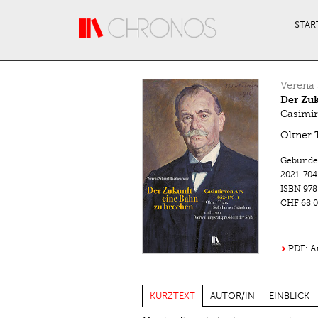
Direkt zum Inhalt
STAR
Verena
Der Zu
Casimir
Oltner 
Gebunde
2021.
704
ISBN
978
CHF 68.0
PDF: A
KURZTEXT
AUTOR/IN
EINBLICK