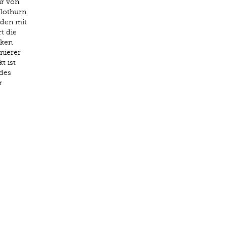
ir von
olothurn
nden mit
t die
rken
nierer
t ist
 des
r