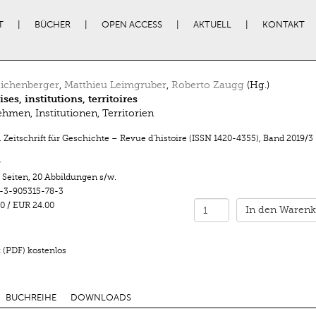
T
BÜCHER
OPEN ACCESS
AKTUELL
KONTAKT
Eichenberger
,
Matthieu Leimgruber
,
Roberto Zaugg
(Hg.)
ses, institutions, territoires
hmen, Institutionen, Territorien
 Zeitschrift für Geschichte – Revue d’histoire (ISSN 1420-4355)
,
Band 2019/3
r
 Seiten
,
20 Abbildungen s/w.
-3-905315-78-3
0
/
EUR 24.00
In den Warenk
 (PDF) kostenlos
BUCHREIHE
DOWNLOADS