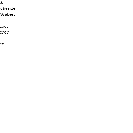
ckt
rschende
 Graben
schen
o­nen
en.