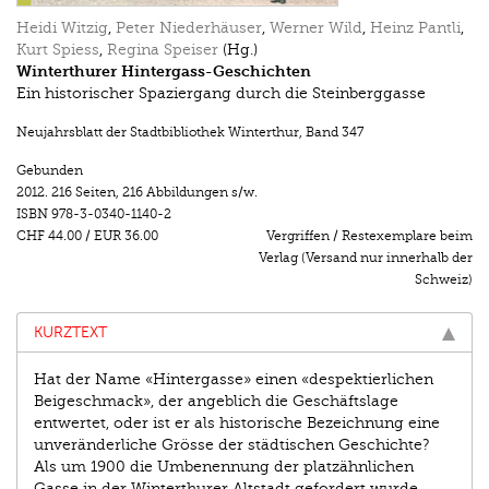
Heidi Witzig
,
Peter Niederhäuser
,
Werner Wild
,
Heinz Pantli
,
Kurt Spiess
,
Regina Speiser
(Hg.)
Winterthurer Hintergass-Geschichten
Ein historischer Spaziergang durch die Steinberggasse
Neujahrsblatt der Stadtbibliothek Winterthur
,
Band 347
Gebunden
2012.
216 Seiten
,
216 Abbildungen s/w.
ISBN
978-3-0340-1140-2
CHF 44.00
/
EUR 36.00
Vergriffen / Restexemplare beim
Verlag (Versand nur innerhalb der
Schweiz)
KURZTEXT
Hat der Name «Hintergasse» einen «despektierlichen
Beigeschmack», der angeblich die Geschäftslage
entwertet, oder ist er als historische Bezeichnung eine
unveränderliche Grösse der städtischen Geschichte?
Als um 1900 die Umbenennung der platzähnlichen
Gasse in der Winterthurer Altstadt gefordert wurde,