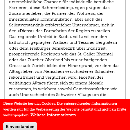
unterschiedliche Chancen für individuelle berufliche
Karrieren; diese Rahmenbedingungen prägten das
Zusammenleben, die Formen des Wohnens, der
innerfamilialen Kommunikation ­ aber auch das
Selbstverständnis erfolgreicher Unternehmer, sich in
den «Dienst» des Fortschritts der Region zu stellen.
Das regionale Umfeld in Stadt und Land, von den
katholisch geprägten Walliser und Tessiner Bergtälern
oder dem Freiburger Sensebezirk über industriell
prosperierende Regionen wie das St. Galler Rheintal
oder das Zürcher Oberland bis zur aufsteigenden
Grossstadt Zürich, bildet den Hintergrund, vor dem das
Alltagsleben von Menschen verschiedener Schichten
rekonstruiert und verglichen wird. Facetten des
vielfältigen Alltags fügen sich zu einem Mosaik
zusammen, in welchem sowohl Gemeinsamkeiten wie
auch Unterschiede des Schweizer Alltags um die
Jahrhundertwende sichtbar werden.
Diese Website benutzt Cookies. Die entsprechenden Informationen
werden nur für die Verbesserung der Website benutzt und nicht an Dritte
AUTOR/IN
Weitere Informationen
weitergegeben.
IN DEN MEDIEN
Einverstanden