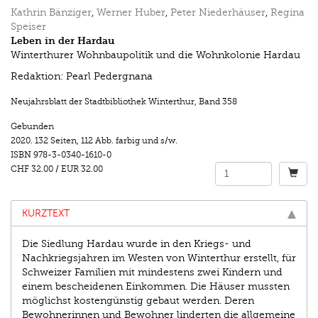
Kathrin Bänziger
,
Werner Huber
,
Peter Niederhäuser
,
Regina
Speiser
Leben in der Hardau
Winterthurer Wohnbaupolitik und die Wohnkolonie Hardau
Redaktion: Pearl Pedergnana
Neujahrsblatt der Stadtbibliothek Winterthur
,
Band 358
Gebunden
2020.
132 Seiten
,
112 Abb. farbig und s/w.
ISBN
978-3-0340-1610-0
CHF 32.00
/
EUR 32.00
KURZTEXT
Die Siedlung Hardau wurde in den Kriegs- und
Nachkriegsjahren im Westen von Winterthur erstellt, für
Schweizer Familien mit mindestens zwei Kindern und
einem bescheidenen Einkommen. Die Häuser mussten
möglichst kostengünstig gebaut werden. Deren
Bewohnerinnen und Bewohner linderten die allgemeine