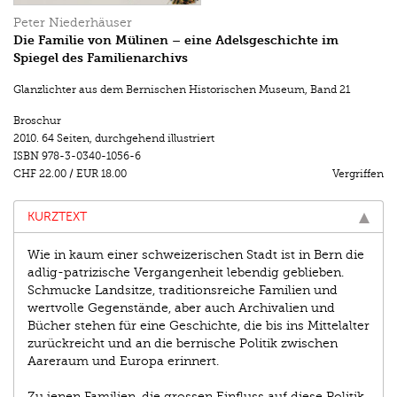
Peter Niederhäuser
Die Familie von Mülinen – eine Adelsgeschichte im
Spiegel des Familienarchivs
Glanzlichter aus dem Bernischen Historischen Museum
,
Band 21
Broschur
2010.
64 Seiten
,
durchgehend illustriert
ISBN
978-3-0340-1056-6
CHF 22.00
/
EUR 18.00
Vergriffen
KURZTEXT
Wie in kaum einer schweizerischen Stadt ist in Bern die
adlig-patrizische Vergangenheit lebendig geblieben.
Schmucke Landsitze, traditionsreiche Familien und
wertvolle Gegenstände, aber auch Archivalien und
Bücher stehen für eine Geschichte, die bis ins Mittelalter
zurückreicht und an die bernische Politik zwischen
Aareraum und Europa erinnert.
Zu jenen Familien, die grossen Einfluss auf diese Politik