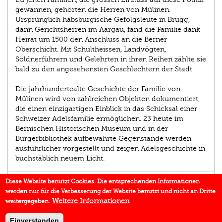
gewannen, gehörten die Herren von Mülinen.
Ursprünglich habsburgische Gefolgsleute in Brugg,
dann Gerichtsherren im Aargau, fand die Familie dank
Heirat um 1500 den Anschluss an die Berner
Oberschicht. Mit Schultheissen, Landvögten,
Söldnerführern und Gelehrten in ihren Reihen zählte sie
bald zu den angesehensten Geschlechtern der Stadt.
Die jahrhundertealte Geschichte der Familie von
Mülinen wird von zahlreichen Objekten dokumentiert,
die einen einzigartigen Einblick in das Schicksal einer
Schweizer Adelsfamilie ermöglichen. 23 heute im
Bernischen Historischen Museum und in der
Burgerbibliothek aufbewahrte Gegenstände werden
ausführlicher vorgestellt und zeigen Adelsgeschichte in
buchstäblich neuem Licht.
AUTOR/IN
Diese Website benutzt Cookies. Die entsprechenden Informationen
werden nur für die Verbesserung der Website benutzt und nicht an Dritte
IN DEN MEDIEN
Weitere Informationen
weitergegeben.
BUCHREIHE
Einverstanden