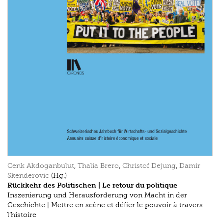
Cenk Akdoganbulut
,
Thalia Brero
,
Christof Dejung
,
Damir
Skenderovic
(Hg.)
Rückkehr des Politischen | Le retour du politique
Inszenierung und Herausforderung von Macht in der
Geschichte | Mettre en scène et défier le pouvoir à travers
l’histoire