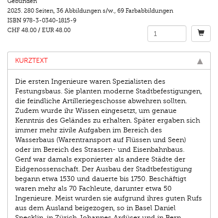
Gebunden
2025.
280 Seiten
,
36 Abbildungen s/w.
,
69 Farbabbildungen
ISBN
978-3-0340-1815-9
CHF 48.00
/
EUR 48.00
KURZTEXT
Die ersten Ingenieure waren Spezialisten des
Festungsbaus. Sie planten moderne Stadtbefestigungen,
die feindliche ­Artilleriegeschosse abwehren sollten.
Zudem wurde ihr Wissen eingesetzt, um genaue
Kenntnis des Geländes zu erhalten. Später ergaben sich
immer mehr zivile Aufgaben im Bereich des
Wasserbaus (Warentransport auf Flüssen und Seen)
oder im Bereich des Strassen- und Eisenbahnbaus.
Genf war damals exponierter als andere Städte der
Eidgenossen­schaft. Der Ausbau der Stadtbefestigung
begann etwa 1530 und dauerte bis 1750. Beschäftigt
waren mehr als 70 Fachleute, darunter etwa 50
Ingenieure. Meist wurden sie aufgrund ihres guten Rufs
aus dem Ausland beigezogen, so in Basel Daniel
Specklin, in Zürich Johannes Ardüser und in Bern