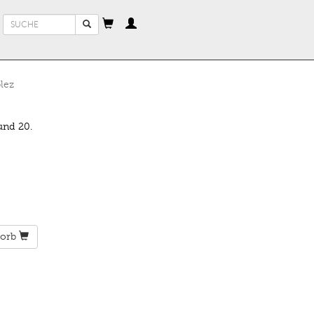
Suchformular
Suche
lez
und 20.
orb