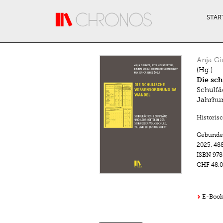
Direkt zum Inhalt
STAR
Anja Gi
(Hg.)
Die sc
Schulfä
Jahrhu
Historis
Gebunde
2025.
488
ISBN
978
CHF 48.0
E-Book 