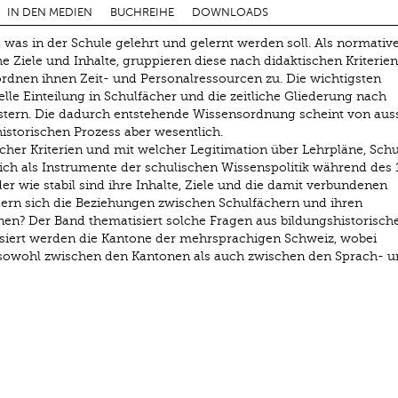
IN DEN MEDIEN
BUCHREIHE
DOWNLOADS
, was in der Schule gelehrt und gelernt werden soll. Als normativ
e Ziele und Inhalte, gruppieren diese nach didaktischen Kriterien
 ordnen ihnen Zeit- und Personalressourcen zu. Die wichtigsten
lle Einteilung in Schulfächer und die zeitliche Gliederung nach
tern. Die dadurch entstehende Wissensordnung scheint von aus
 historischen Prozess aber wesentlich.
her Kriterien und mit welcher Legitimation über Lehrpläne, Schu
ich als Instrumente der schulischen Wissenspolitik während des 
r wie stabil sind ihre Inhalte, Ziele und die damit verbundenen
dern sich die Beziehungen zwischen Schulfächern und ihren
nen? Der Band thematisiert solche Fragen aus bildungshistorisch
ssiert werden die Kantone der mehrsprachigen Schweiz, wobei
sowohl zwischen den Kantonen als auch zwischen den Sprach- u