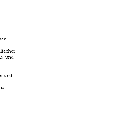
e
sen
lfächer
19. und
er und
nd