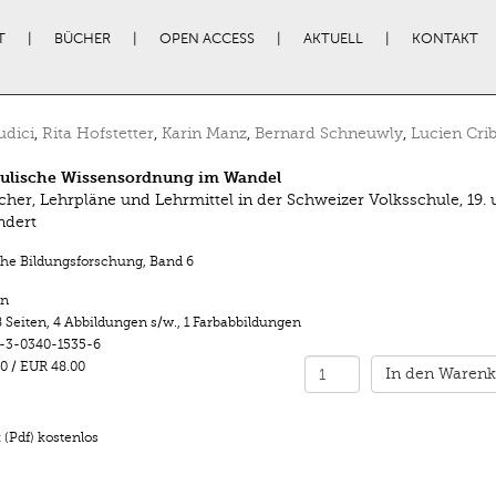
T
BÜCHER
OPEN ACCESS
AKTUELL
KONTAKT
udici
,
Rita Hofstetter
,
Karin Manz
,
Bernard Schneuwly
,
Lucien Crib
hulische Wissensordnung im Wandel
cher, Lehrpläne und Lehrmittel in der Schweizer Volksschule, 19. 
ndert
che Bildungsforschung
,
Band 6
n
 Seiten
,
4 Abbildungen s/w.
,
1 Farbabbildungen
-3-0340-1535-6
0
/
EUR 48.00
In den Warenk
(Pdf) kostenlos