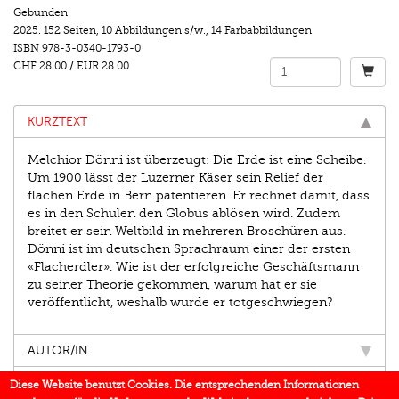
Gebunden
2025.
152 Seiten
,
10 Abbildungen s/w.
,
14 Farbabbildungen
ISBN
978-3-0340-1793-0
CHF 28.00
/
EUR 28.00
KURZTEXT
Melchior Dönni ist überzeugt: Die Erde ist eine Scheibe.
Um 1900 lässt der Luzerner Käser sein Relief der
flachen Erde in Bern patentieren. Er rechnet damit, dass
es in den Schulen den Globus ablösen wird. Zudem
breitet er sein Weltbild in mehreren Broschüren aus.
Dönni ist im deutschen Sprachraum einer der ersten
«Flacherdler». Wie ist der erfolgreiche Geschäftsmann
zu seiner Theorie gekommen, warum hat er sie
veröffentlicht, weshalb wurde er totgeschwiegen?
AUTOR/IN
EINBLICK
Diese Website benutzt Cookies. Die entsprechenden Informationen