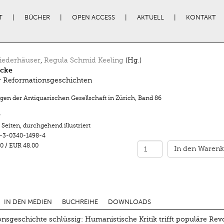
T
BÜCHER
OPEN ACCESS
AKTUELL
KONTAKT
iederhäuser
,
Regula Schmid Keeling
(Hg.)
icke
r Reformationsgeschichten
ngen der Antiquarischen Gesellschaft in Zürich
,
Band 86
r
 Seiten
,
durchgehend illustriert
-3-0340-1498-4
0
/
EUR 48.00
In den Warenk
IN DEN MEDIEN
BUCHREIHE
DOWNLOADS
nsgeschichte schlüssig: Humanistische Kritik trifft populäre Revo