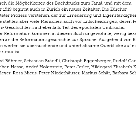
urch die Möglichkeiten des Buchdrucks zum Fanal, und mit dem
 1519 beginnt auch in Zürich ein neues Zeitalter. Die Zürcher
chteter Prozess verstehen, der zur Erneuerung und Eigenständigkei
se stellten aber viele Menschen auch vor Entscheidungen, deren 
n» Geschichten sind ebenfalls Teil des epochalen Umbruchs.
er Reformation kommen in diesem Buch ungewohnte, wenig bek
 an die Reformationsgeschichte zur Sprache. Ausgehend von Bi
n werfen sie überraschende und unterhaltsame Querblicke auf e
traut ist.
and Böhmer, Sebastian Brändli, Christoph Eggenberger, Rudolf Ga
hen Hesse, André Holenstein, Peter Jezler, Hildegard Elisabeth Ke
Meyer, Rosa Micus, Peter Niederhäuser, Markus Schär, Barbara Sc