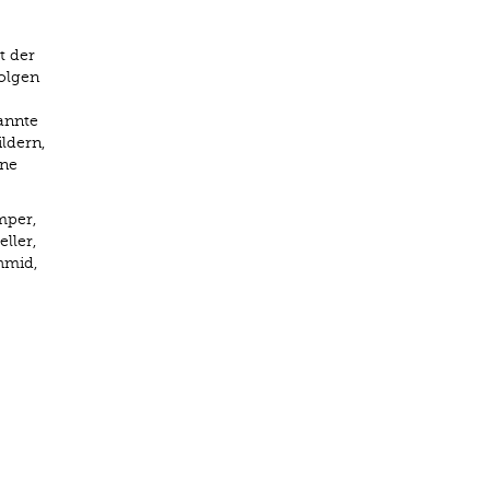
t der
Folgen
annte
ldern,
ine
mper,
ller,
hmid,