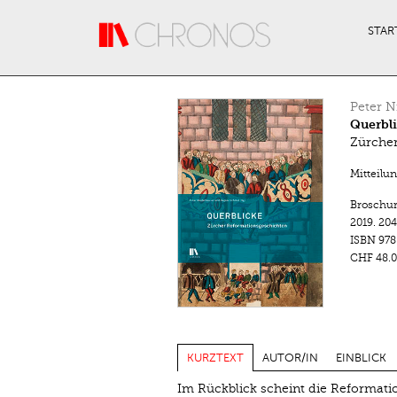
Direkt zum Inhalt
STAR
Peter N
Querbl
Zürche
Mitteilu
Broschu
2019.
204
ISBN
978
CHF 48.0
KURZTEXT
AUTOR/IN
EINBLICK
Im Rückblick scheint die Reformatio