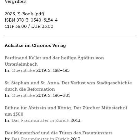
Vergriffen
2023.
E-Book (pdf)
ISBN
978-3-0340-6154-4
CHF 38.00
/
EUR 33.00
Aufsätze im Chronos Verlag
Ferdinand Keller und der heilige Ägidius von
Unterleimbach
In:
Querblicke
2019.
S. 188–195
St. Stephan und St. Anna. Der Verlust von Stadtgeschichte
durch die Reformation
In:
Querblicke
2019.
S. 196–201
Bühne für Äbtissin und König. Der Zürcher Münsterhof
um 1300
In:
Das Fraumünster in Zürich
2013.
Der Münsterhof und die Türen des Fraumünsters
In:
Das Fraumünster in Zürich
2013.