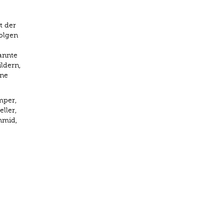
t der
Folgen
annte
ldern,
ine
mper,
ller,
hmid,