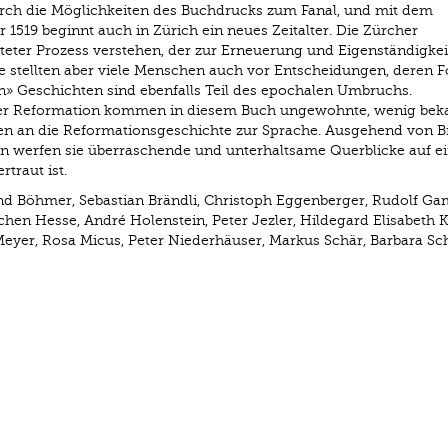
urch die Möglichkeiten des Buchdrucks zum Fanal, und mit dem
 1519 beginnt auch in Zürich ein neues Zeitalter. Die Zürcher
chteter Prozess verstehen, der zur Erneuerung und Eigenständigkei
se stellten aber viele Menschen auch vor Entscheidungen, deren 
n» Geschichten sind ebenfalls Teil des epochalen Umbruchs.
er Reformation kommen in diesem Buch ungewohnte, wenig bek
 an die Reformationsgeschichte zur Sprache. Ausgehend von Bi
n werfen sie überraschende und unterhaltsame Querblicke auf e
traut ist.
and Böhmer, Sebastian Brändli, Christoph Eggenberger, Rudolf Ga
hen Hesse, André Holenstein, Peter Jezler, Hildegard Elisabeth Ke
Meyer, Rosa Micus, Peter Niederhäuser, Markus Schär, Barbara Sc