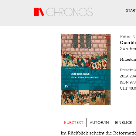
Direkt zum Inhalt
STAR
Peter N
Querbl
Zürche
Mitteilu
Broschu
2019.
204
ISBN
978
CHF 48.0
KURZTEXT
AUTOR/IN
EINBLICK
Im Rückblick scheint die Reformatio