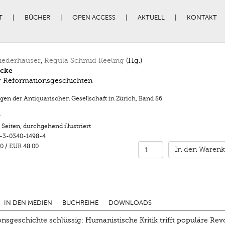
T
BÜCHER
OPEN ACCESS
AKTUELL
KONTAKT
iederhäuser
,
Regula Schmid Keeling
(Hg.)
icke
r Reformationsgeschichten
ngen der Antiquarischen Gesellschaft in Zürich
,
Band 86
r
 Seiten
,
durchgehend illustriert
-3-0340-1498-4
0
/
EUR 48.00
In den Warenk
IN DEN MEDIEN
BUCHREIHE
DOWNLOADS
nsgeschichte schlüssig: Humanistische Kritik trifft populäre Revo