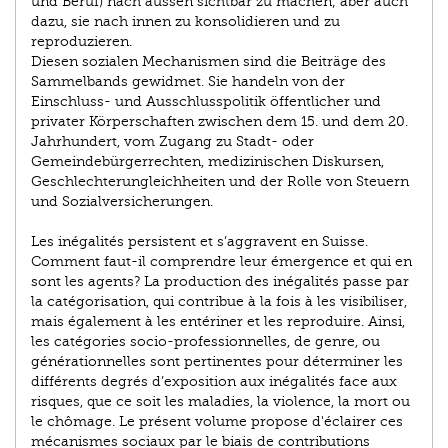
und Beruf) nach aussen sichtbar zu machen; aber auch
dazu, sie nach innen zu konsolidieren und zu
reproduzieren.
Diesen sozialen Mechanismen sind die Beiträge des
Sammelbands gewidmet. Sie handeln von der
Einschluss- und Ausschlusspolitik öffentlicher und
privater Körperschaften zwischen dem 15. und dem 20.
Jahrhundert, vom Zugang zu Stadt- oder
Gemeindebürgerrechten, medizinischen Diskursen,
Geschlechterungleichheiten und der Rolle von Steuern
und Sozialversicherungen.
Les inégalités persistent et s’aggravent en Suisse.
Comment faut-il comprendre leur émergence et qui en
sont les agents? La production des inégalités passe par
la catégorisation, qui contribue à la fois à les visibiliser,
mais également à les entériner et les reproduire. Ainsi,
les catégories socio-professionnelles, de genre, ou
générationnelles sont pertinentes pour déterminer les
différents degrés d’exposition aux inégalités face aux
risques, que ce soit les maladies, la violence, la mort ou
le chômage. Le présent volume propose d'éclairer ces
mécanismes sociaux par le biais de contributions