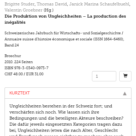
Brigitte Studer
,
Thomas David
,
Janick Marina Schaufelbuehl
,
Valentin Groebner
(Hg.)
Die Produktion von Ungleichheiten – La production des
inégalités
Schweizerisches Jahrbuch für Wirtschafts- und Sozialgeschichte /
Annuaire suisse d’histoire économique et sociale (ISSN 1664-6460)
,
Band 24
Broschur
2010.
224 Seiten
ISBN
978-3-0340-0973-7
CHF 48.00
/
EUR 31.00
KURZTEXT
Ungleichheiten bestehen in der Schweiz fort; und
verschärfen sich noch. Wie lassen sich ihre
Bedingungen und die beteiligten Akteure beschreiben?
Die dafür jeweils eingesetzten Kategorien tragen dazu
bei, Ungleichheiten (etwa die nach Alter, Geschlecht