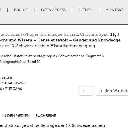
T
BÜCHER
OPEN ACCESS
AKTUELL
KONTAKT
ne Bosshart-Pfluger
,
Dominique Grisard
,
Christina Späti
(Hg.)
echt und Wissen – Genre et savoir – Gender and Knowledge
e der 10. Schweizerischen Historikerinnentagung
rische Historikerinnentagungen / Schweizerische Tagung für
htergeschichte
,
Band 10
r
 Seiten
-3-0340-0526-5
0
/
EUR 32.90
In den Warenk
IN DEN MEDIEN
BUCHREIHE
nthält ausgewählte Beiträge der 10. Schweizerischen