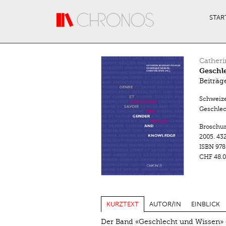
Direkt zum Inhalt
STAR
Catheri
Geschl
Beiträg
Schweize
Geschlec
Broschu
2005.
432
ISBN
978
CHF 48.0
KURZTEXT
AUTOR/IN
EINBLICK
Der Band «Geschlecht und Wissen» e