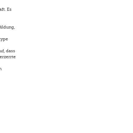
ft. Es
Bildung,
type
uf, dass
erzerrte
n