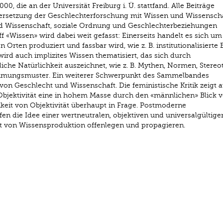
0, die an der Universität Freiburg i. Ü. stattfand. Alle Beiträge
dersetzung der Geschlechterforschung mit Wissen und Wissenscha
nd Wissenschaft, soziale Ordnung und Geschlechterbeziehungen
ff «Wissen» wird dabei weit gefasst: Einerseits handelt es sich um
n Orten produziert und fassbar wird, wie z. B. institutionalisierte 
ird auch implizites Wissen thematisiert, das sich durch
liche Natürlichkeit auszeichnet, wie z. B. Mythen, Normen, Stereo
hmungsmuster. Ein weiterer Schwerpunkt des Sammelbandes
 von Geschlecht und Wissenschaft. Die feministische Kritik zeigt a
Objektivität eine in hohem Masse durch den «männlichen» Blick v
ichkeit von Objektivität überhaupt in Frage. Postmoderne
n die Idee einer wertneutralen, objektiven und universalgültige
eit von Wissensproduktion offenlegen und propagieren.