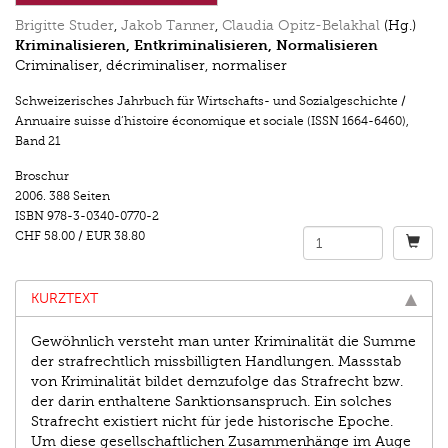
Brigitte Studer
,
Jakob Tanner
,
Claudia Opitz-Belakhal
(Hg.)
Kriminalisieren, Entkriminalisieren, Normalisieren
Criminaliser, décriminaliser, normaliser
Schweizerisches Jahrbuch für Wirtschafts- und Sozialgeschichte /
Annuaire suisse d’histoire économique et sociale (ISSN 1664-6460)
,
Band 21
Broschur
2006.
388 Seiten
ISBN
978-3-0340-0770-2
CHF 58.00
/
EUR 38.80
KURZTEXT
Gewöhnlich versteht man unter Kriminalität die Summe
der strafrechtlich missbilligten Handlungen. Massstab
von Kriminalität bildet demzufolge das Strafrecht bzw.
der darin enthaltene Sanktionsanspruch. Ein solches
Strafrecht existiert nicht für jede historische Epoche.
Um diese gesellschaftlichen Zusammenhänge im Auge