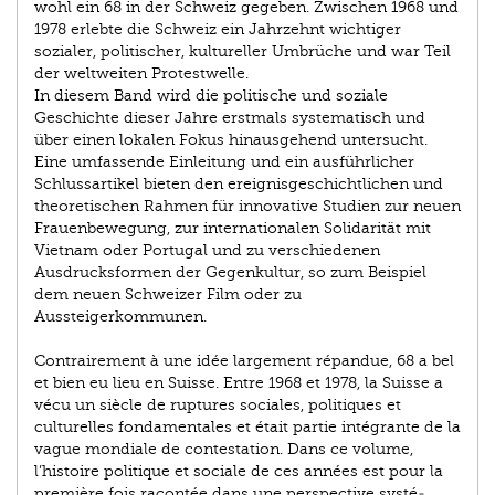
wohl ein 68 in der Schweiz gegeben. Zwischen 1968 und
1978 er­lebte die Schweiz ein Jahrzehnt wichtiger
sozialer, politischer, kultureller Umbrüche und war Teil
der weltweiten Protest­welle.
In diesem Band wird die politische und soziale
Geschichte dieser Jahre erstmals systematisch und
über einen lokalen Fokus hinausgehend untersucht.
Eine umfassende Einleitung und ein ausführlicher
Schlussartikel bieten den ereignis­geschichtlichen und
theoretischen Rahmen für innovative Studien zur neuen
Frauenbewegung, zur internationalen Solidarität mit
Vietnam oder Portugal und zu verschiedenen
Ausdrucksformen der Gegenkultur, so zum Beispiel
dem ­neuen Schweizer Film oder zu
Aussteigerkommunen.
Contrairement à une idée largement répandue, 68 a bel
et bien eu lieu en Suisse. Entre 1968 et 1978, la Suisse a
vécu un siècle de ruptures sociales, politiques et
culturelles fondamentales et était partie intégrante de la
vague mondiale de contestation. Dans ce volume,
l’histoire politique et sociale de ces années est pour la
première fois racontée dans une perspective systé­