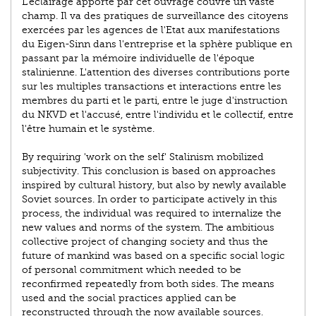
L'éclairage apporté par cet ouvrage couvre un vaste
champ. Il va des pratiques de surveillance des citoyens
exercées par les agences de l'Etat aux manifestations
du Eigen-Sinn dans l'entreprise et la sphère publique en
passant par la mémoire individuelle de l'époque
stalinienne. L'attention des diverses contributions porte
sur les multiples transactions et interactions entre les
membres du parti et le parti, entre le juge d'instruction
du NKVD et l'accusé, entre l'individu et le collectif, entre
l'être humain et le système.
By requiring 'work on the self' Stalinism mobilized
subjectivity. This conclusion is based on approaches
inspired by cultural history, but also by newly available
Soviet sources. In order to participate actively in this
process, the individual was required to internalize the
new values and norms of the system. The ambitious
collective project of changing society and thus the
future of mankind was based on a specific social logic
of personal commitment which needed to be
reconfirmed repeatedly from both sides. The means
used and the social practices applied can be
reconstructed through the now available sources.