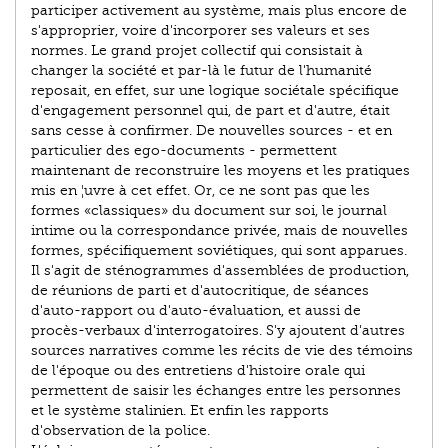
participer activement au système, mais plus encore de
s'approprier, voire d'incorporer ses valeurs et ses
normes. Le grand projet collectif qui consistait à
changer la société et par-là le futur de l'humanité
reposait, en effet, sur une logique sociétale spécifique
d'engagement personnel qui, de part et d'autre, était
sans cesse à confirmer. De nouvelles sources - et en
particulier des ego-documents - permettent
maintenant de reconstruire les moyens et les pratiques
mis en ¦uvre à cet effet. Or, ce ne sont pas que les
formes «classiques» du document sur soi, le journal
intime ou la correspondance privée, mais de nouvelles
formes, spécifiquement soviétiques, qui sont apparues.
Il s'agit de sténogrammes d'assemblées de production,
de réunions de parti et d'autocritique, de séances
d'auto-rapport ou d'auto-évaluation, et aussi de
procès-verbaux d'interrogatoires. S'y ajoutent d'autres
sources narratives comme les récits de vie des témoins
de l'époque ou des entretiens d'histoire orale qui
permettent de saisir les échanges entre les personnes
et le système stalinien. Et enfin les rapports
d'observation de la police.