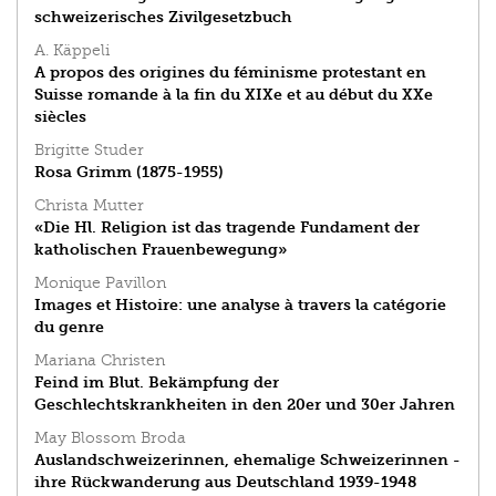
schweizerisches Zivilgesetzbuch
A. Käppeli
A propos des origines du féminisme protestant en
Suisse romande à la fin du XIXe et au début du XXe
siècles
Brigitte Studer
Rosa Grimm (1875-1955)
Christa Mutter
«Die Hl. Religion ist das tragende Fundament der
katholischen Frauenbewegung»
Monique Pavillon
Images et Histoire: une analyse à travers la catégorie
du genre
Mariana Christen
Feind im Blut. Bekämpfung der
Geschlechtskrankheiten in den 20er und 30er Jahren
May Blossom Broda
Auslandschweizerinnen, ehemalige Schweizerinnen -
ihre Rückwanderung aus Deutschland 1939-1948