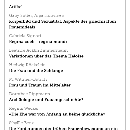
Artikel
Gaby Sutter
,
Anja Huovinen
Körperbild und Sexualität. Aspekte des griechischen
Frauenideals
Gabriela Signori
Regina coeli - regina mundi
Béatrice Acklin Zimmermann
Variationen über das Thema Heloise
Hedwig Röckelein
Die Frau und die Schlange
M. Wittmer-Butsch
Frau und Traum im Mittelalter
Dorothee Rippmann
Archäologie und Frauengeschichte?
Regina Wecker
«Die Ehe war von Anfang an keine glückliche»
Sibyllle Benz
Die Forderungen der frühen Frauenbewegung an ein