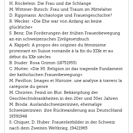
H. Röckelein: Die Frau und die Schlange
M. Wittmer-Butsch: Frau und Traum im Mittelalter
D. Rippmann: Archäologie und Frauengeschichte?
R. Wecker: «Die Ehe war von Anfang an keine
glückliche»
S. Benz: Die Forderungen der frühen Frauenbewegung
an ein schweizerisches Zivilgesetzbuch
A. Käppeli: A propos des origines du féminisme
protestant en Suisse romande à la fin du XIXe et au
début du XXe siècles
B. Studer: Rosa Grimm (1875­1955)
C. Mutter: «Die Hl. Religion ist das tragende Fundament
der katholischen Frauenbewegung»
M. Pavillon: Images et Histoire: une analyse à travers la
catégorie du genre
M. Christen: Feind im Blut. Bekämpfung der
Geschlechtskrankheiten in den 20er und 30er Jahren
M. Broda: Auslandschweizerinnen, ehemalige
Schweizerinnen ­ ihre Rückwanderung aus Deutschland
1939­1948
S. Chiquet, D. Huber: Frauenleitbilder in der Schweiz
nach dem Zweiten Weltkrieg, 1942­1965