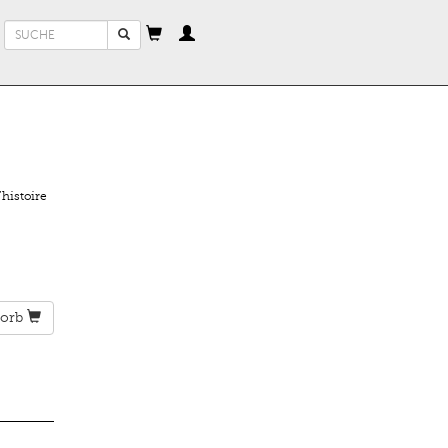
Suchformular
Suche
histoire
orb