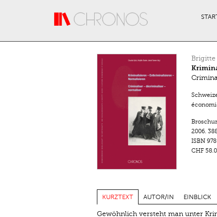
Direkt zum Inhalt
STAR
Brigitte
Krimina
Crimina
Schweize
économiq
Broschu
2006.
388
ISBN
978
CHF 58.0
KURZTEXT
AUTOR/IN
EINBLICK
Gewöhnlich versteht man unter Krim