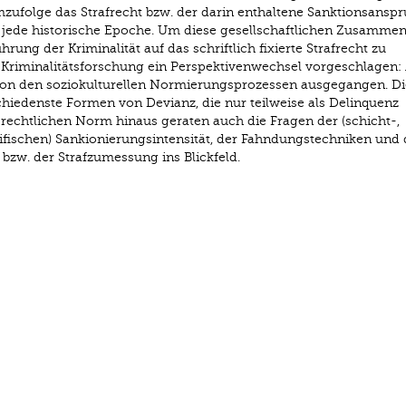
mzufolge das Strafrecht bzw. der darin enthaltene Sanktionsanspr
für jede historische Epoche. Um diese gesellschaftlichen Zusamm
ung der Kriminalität auf das schriftlich fixierte Strafrecht zu
 Kriminalitätsforschung ein Perspektivenwechsel vorgeschlagen: 
on den soziokulturellen Normierungsprozessen ausgegangen. Di
iedenste Formen von Devianz, die nur teilweise als Delinquenz
r rechtlichen Norm hinaus geraten auch die Fragen der (schicht-,
fischen) Sankionierungsintensität, der Fahndungstechniken und 
bzw. der Strafzumessung ins Blickfeld.