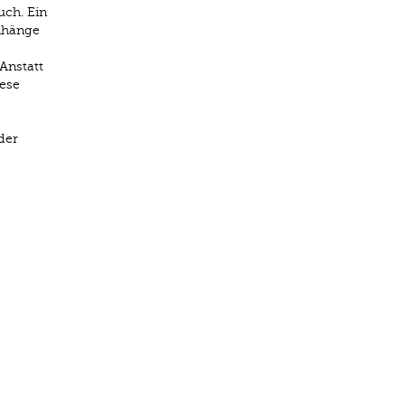
uch. Ein
enhänge
Anstatt
ese
der