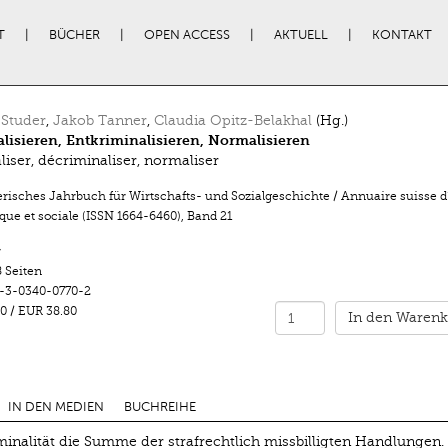
T
BÜCHER
OPEN ACCESS
AKTUELL
KONTAKT
 Studer
,
Jakob Tanner
,
Claudia Opitz-Belakhal
(Hg.)
lisieren, Entkriminalisieren, Normalisieren
liser, décriminaliser, normaliser
risches Jahrbuch für Wirtschafts- und Sozialgeschichte / Annuaire suisse d’
ue et sociale (ISSN 1664-6460)
,
Band 21
r
 Seiten
-3-0340-0770-2
0
/
EUR 38.80
In den Warenk
IN DEN MEDIEN
BUCHREIHE
inalität die Summe der strafrechtlich missbilligten Handlungen.