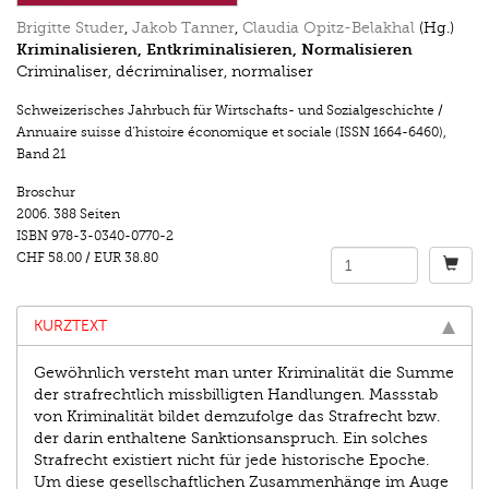
Brigitte Studer
,
Jakob Tanner
,
Claudia Opitz-Belakhal
(Hg.)
Kriminalisieren, Entkriminalisieren, Normalisieren
Criminaliser, décriminaliser, normaliser
Schweizerisches Jahrbuch für Wirtschafts- und Sozialgeschichte /
Annuaire suisse d’histoire économique et sociale (ISSN 1664-6460)
,
Band 21
Broschur
2006.
388 Seiten
ISBN
978-3-0340-0770-2
CHF 58.00
/
EUR 38.80
KURZTEXT
Gewöhnlich versteht man unter Kriminalität die Summe
der strafrechtlich missbilligten Handlungen. Massstab
von Kriminalität bildet demzufolge das Strafrecht bzw.
der darin enthaltene Sanktionsanspruch. Ein solches
Strafrecht existiert nicht für jede historische Epoche.
Um diese gesellschaftlichen Zusammenhänge im Auge