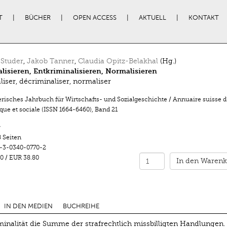
T
BÜCHER
OPEN ACCESS
AKTUELL
KONTAKT
 Studer
,
Jakob Tanner
,
Claudia Opitz-Belakhal
(Hg.)
lisieren, Entkriminalisieren, Normalisieren
liser, décriminaliser, normaliser
risches Jahrbuch für Wirtschafts- und Sozialgeschichte / Annuaire suisse d’
ue et sociale (ISSN 1664-6460)
,
Band 21
r
 Seiten
-3-0340-0770-2
0
/
EUR 38.80
In den Warenk
IN DEN MEDIEN
BUCHREIHE
inalität die Summe der strafrechtlich missbilligten Handlungen.