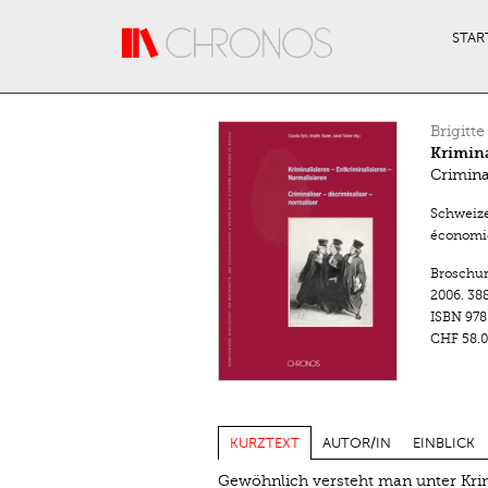
Direkt zum Inhalt
STAR
Brigitte
Krimina
Crimina
Schweize
économiq
Broschu
2006.
388
ISBN
978
CHF 58.0
KURZTEXT
AUTOR/IN
EINBLICK
Gewöhnlich versteht man unter Krim