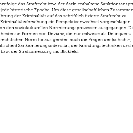
mzufolge das Strafrecht bzw. der darin enthaltene Sanktionsanspr
für jede historische Epoche. Um diese gesellschaftlichen Zusamm
ung der Kriminalität auf das schriftlich fixierte Strafrecht zu
 Kriminalitätsforschung ein Perspektivenwechsel vorgeschlagen: 
on den soziokulturellen Normierungsprozessen ausgegangen. Di
iedenste Formen von Devianz, die nur teilweise als Delinquenz
r rechtlichen Norm hinaus geraten auch die Fragen der (schicht-,
fischen) Sankionierungsintensität, der Fahndungstechniken und 
bzw. der Strafzumessung ins Blickfeld.