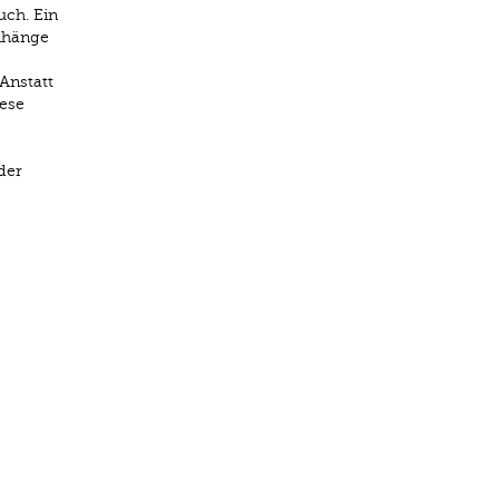
uch. Ein
enhänge
Anstatt
ese
der