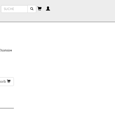
Suchformular
Suche
histoire
orb