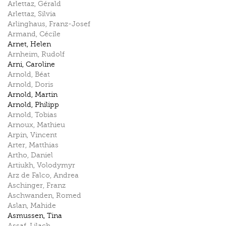
Arlettaz
,
Gérald
Arlettaz
,
Silvia
Arlinghaus
,
Franz-Josef
Armand
,
Cécile
Arnet
,
Helen
Arnheim
,
Rudolf
Arni
,
Caroline
Arnold
,
Béat
Arnold
,
Doris
Arnold
,
Martin
Arnold
,
Philipp
Arnold
,
Tobias
Arnoux
,
Mathieu
Arpin
,
Vincent
Arter
,
Matthias
Artho
,
Daniel
Artiukh
,
Volodymyr
Arz de Falco
,
Andrea
Aschinger
,
Franz
Aschwanden
,
Romed
Aslan
,
Mahide
Asmussen
,
Tina
Assaf
,
Lilach