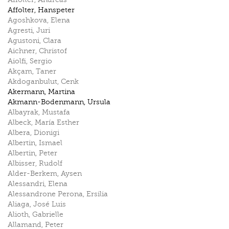
Affolter
,
Hanspeter
Agoshkova
,
Elena
Agresti
,
Juri
Agustoni
,
Clara
Aichner
,
Christof
Aiolfi
,
Sergio
Akçam
,
Taner
Akdoganbulut
,
Cenk
Akermann
,
Martina
Akmann-Bodenmann
,
Ursula
Albayrak
,
Mustafa
Albeck
,
María Esther
Albera
,
Dionigi
Albertin
,
Ismael
Albertin
,
Peter
Albisser
,
Rudolf
Alder-Berkem
,
Aysen
Alessandri
,
Elena
Alessandrone Perona
,
Ersilia
Aliaga
,
José Luis
Alioth
,
Gabrielle
Allamand
,
Peter