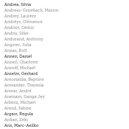
Andrea
,
Silvia
Andreas-Grisebach
,
Manon
Andrey
,
Laurent
Andréys
,
Clémence
Andriot
,
Cédric
Andris
,
Silke
Andurand
,
Anthony
Angster
,
Julia
Annas
,
Rolf
Annen
,
Daniel
Annerl
,
Charlotte
Annoff
,
Michael
Anselm
,
Gerhard
Antoniazza
,
Baptiste
Anwander
,
Theresia
Anwar
,
André
Aratnam
,
Ganga Jey
Arbenz
,
Michael
Arend
,
Sabine
Argast
,
Regula
Arıkan
,
Zeki
Aris
,
Marc-Aeilko