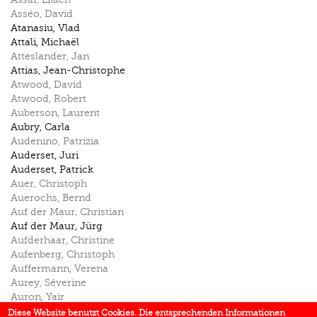
Asséo
,
David
Atanasiu
,
Vlad
Attali
,
Michaël
Atteslander
,
Jan
Attias
,
Jean-Christophe
Atwood
,
David
Atwood
,
Robert
Auberson
,
Laurent
Aubry
,
Carla
Audenino
,
Patrizia
Auderset
,
Juri
Auderset
,
Patrick
Auer
,
Christoph
Auerochs
,
Bernd
Auf der Maur
,
Christian
Auf der Maur
,
Jürg
Aufderhaar
,
Christine
Aufenberg
,
Christoph
Auffermann
,
Verena
Aurey
,
Séverine
Auron
,
Yair
Aust
,
Hugo
Diese Website benutzt Cookies. Die entsprechenden Informationen