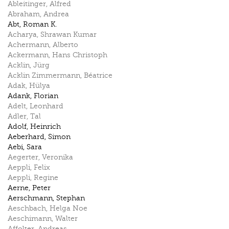
Ableitinger
,
Alfred
Abraham
,
Andrea
Abt
,
Roman K.
Acharya
,
Shrawan Kumar
Achermann
,
Alberto
Ackermann
,
Hans Christoph
Acklin
,
Jürg
Acklin Zimmermann
,
Béatrice
Adak
,
Hülya
Adank
,
Florian
Adelt
,
Leonhard
Adler
,
Tal
Adolf
,
Heinrich
Aeberhard
,
Simon
Aebi
,
Sara
Aegerter
,
Veronika
Aeppli
,
Felix
Aeppli
,
Regine
Aerne
,
Peter
Aerschmann
,
Stephan
Aeschbach
,
Helga Noe
Aeschimann
,
Walter
Affolter
,
Andreas