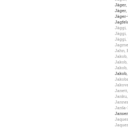
Jäger
,
Jäger
,
Jäger-
Jagfel
Jäggi
,
Jäggi
,
Jäggi
,
Jagmet
Jahn
,
Jakob
Jakob
Jakob
Jakob
Jakob
Jakov
Janett
Janku
Janne
Janša
Janse
Jaque
Jaque