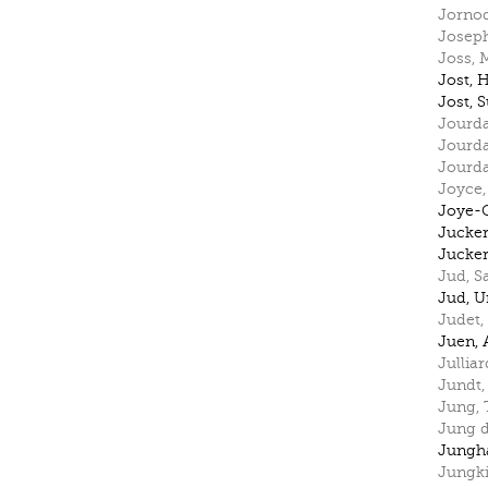
Jorno
Josep
Joss
,
Jost
,
H
Jost
,
S
Jourd
Jourd
Jourd
Joyce
Joye-
Jucke
Jucke
Jud
,
S
Jud
,
U
Judet
,
Juen
,
Julliar
Jundt
Jung
,
Jung d
Jungh
Jungk