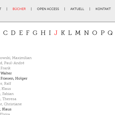
T
BÜCHER
OPEN ACCESS
AKTUELL
KONTAKT
C
D
E
F
G
H
I
J
K
L
M
N
O
P
Q
nowski
,
Maximilian
rd
,
Paul-André
,
Frank
,
Walter
Friesen
,
Holger
er
,
Ralf
,
Klaus
s
,
Fabian
s
,
Theresa
at
,
Christiane
r
,
Klaus
Elvira