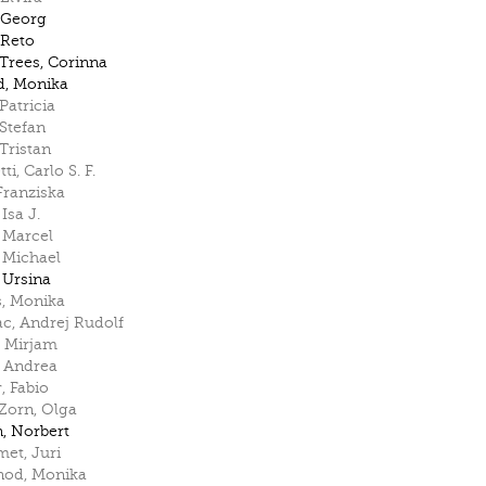
Georg
Reto
Trees
,
Corinna
d
,
Monika
Patricia
Stefan
Tristan
ti
,
Carlo S. F.
Franziska
,
Isa J.
,
Marcel
,
Michael
,
Ursina
s
,
Monika
ac
,
Andrej Rudolf
,
Mirjam
,
Andrea
r
,
Fabio
-Zorn
,
Olga
n
,
Norbert
met
,
Juri
nod
,
Monika