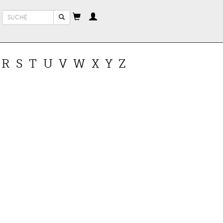
Suchformular
Suche
R
S
T
U
V
W
X
Y
Z