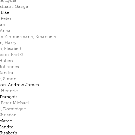
ke
,
Lydia
ratnam
,
Ganga
,
Elke
,
Peter
Jan
Anna
m Zimmermann
,
Emanuela
on
,
Harry
n
,
Elisabeth
sson
,
Karl G.
Hubert
Johannes
Sandra
r
,
Simon
ton
,
Andrew James
,
Hennric
François
,
Peter Michael
d
,
Dominique
hristian
Marco
Sandra
Elisabeth