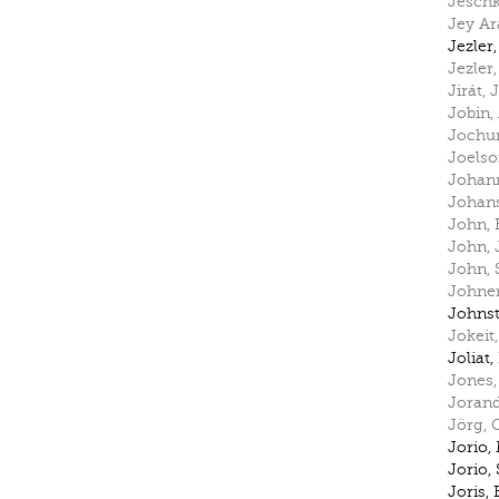
Jesch
Jey A
Jezler
Jezler
Jirát
,
Jobin
,
Jochu
Joels
Johan
Johan
John
,
John
,
John
,
Johne
Johns
Jokeit
Joliat
,
Jones
Joran
Jörg
,
C
Jorio
,
Jorio
,
Joris
,