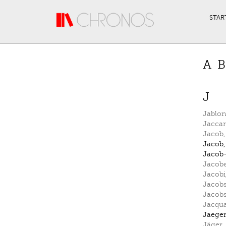
Direkt zum Inhalt
STAR
A
B
J
Jablo
Jacca
Jacob
Jacob
Jacob-
Jacob
Jacobi
Jacob
Jacob
Jacqu
Jaege
Jäger
,