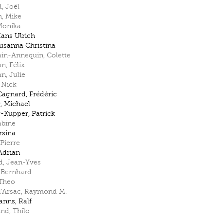
d
,
Joël
h
,
Mike
Monika
ans Ulrich
usanna Christina
ain-Annequin
,
Colette
an
,
Félix
an
,
Julie
,
Nick
Cagnard
,
Frédéric
r
,
Michael
r-Kupper
,
Patrick
abine
rsina
Pierre
Adrian
d
,
Jean-Yves
,
Bernhard
Theo
'Arsac
,
Raymond M.
anns
,
Ralf
ind
,
Thilo