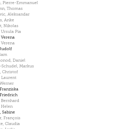
s
,
Pierre-Emmanuel
nn
,
Thomas
vic
,
Aleksandar
s
,
Anke
t
,
Nikolas
,
Ursula Pia
,
Verena
,
Verena
Rudolf
Sam
monod
,
Daniel
-Schudel
,
Markus
,
Christof
,
Laurent
Werner
Franziska
Friedrich
,
Bernhard
,
Helen
,
Sabine
r
,
François
ke
,
Claudia