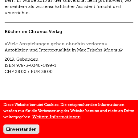
Bern. Er wurde 2015 an der Universität Bern promoviert, wo
er seitdem als wissenschaftlicher Assistent forscht und
unterrichtet.
Bücher im Chronos Verlag
«Viele Anspielungen gehen ohnehin verloren»
Autofiktion und Intertextualität in Max Frischs
Montauk
2019.
Gebunden
ISBN
978-3-0340-1499-1
CHF 38.00
/
EUR 38.00
Diese Website benutzt Cookies. Die entsprechenden Informationen
werden nur für die Verbesserung der Website benutzt und nicht an Dritte
Weitere Informationen
weitergegeben.
Einverstanden