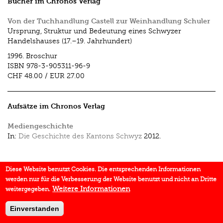
Bücher im Chronos Verlag
Von der Tuchhandlung Castell zur Weinhandlung Schuler
Ursprung, Struktur und Bedeutung eines Schwyzer
Handelshauses (17.–19. Jahrhundert)
1996.
Broschur
ISBN
978-3-905311-96-9
CHF 48.00
/
EUR 27.00
Aufsätze im Chronos Verlag
Mediengeschichte
In:
Die Geschichte des Kantons Schwyz
2012.
Diese Website benutzt Cookies. Die entsprechenden Informationen
werden nur für die Verbesserung der Website benutzt und nicht an Dritte
Weitere Informationen
weitergegeben.
Einverstanden