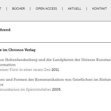
T
BÜCHER
OPEN ACCESS
AKTUELL
KONTAKT
 Arend
e im Chronos Verlag
on Hohenlandenberg und die Landpfarrer der Diözese Konstan
formation
feiner Fürst in einer rauen Zeit
2011.
gien und Formen der Kommunikation von Geistlichen im Bistu
nz
unikation im Spätmittelalter
2005.