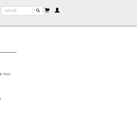
Suchformular
Suche
z vor
m