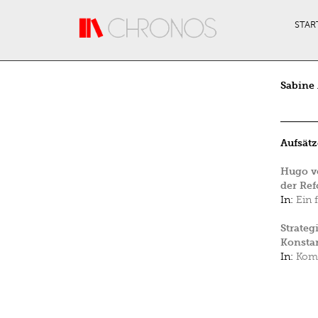
Direkt zum Inhalt
STAR
Sabine
Aufsätz
Hugo v
der Re
In:
Ein 
Strate
Konsta
In:
Komm