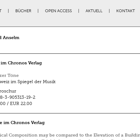
T
BÜCHER
OPEN ACCESS
AKTUELL
KONTAKT
d Anselm
 im Chronos Verlag
zer Töne
weiz im Spiegel der Musik
roschur
8-3-905313-19-2
.00
/
EUR 22.00
e im Chronos Verlag
cal Composition may be compared to the Elevation of a Buildi