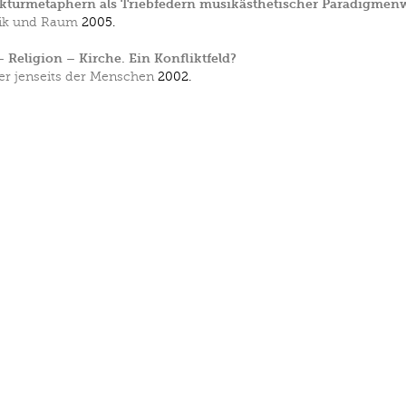
ekturmetaphern als Triebfedern musikästhetischer Paradigmen
ik und Raum
2005.
 Religion – Kirche. Ein Konfliktfeld?
er jenseits der Menschen
2002.