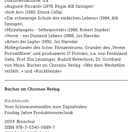
Dokumentarfilme, u.a.
«Auguste Piccard» (1978, Regie Alfi Sinniger)
«Soft Art» (1980, Ettore Cella)
«Die schwierige Schule des einfachen Lebens» (1984, Alfi
Sinniger),
«Michelangelo - Selbstporträt» (1986, Robert Snyder)
«Verne - ein Dutzend Leben» (1988, Jiri Havrda)
«Artisti dei Laghi» (1992, Jiri Harvda)
Mitbegründer des Schw, Filmzentrums, Gründer des „Verein
Portraitfilme“ und produzierte 17 Porträts, u.a. von Ferdinand
Gehr, Prof. Elsi Leuzinger, Rudolf Kelterborn, Dr. Gottfried
von Meiss. Bücher im Chronos Verlag: «Wer dem Werbefilm
verfällt...» und «Rückblende».
Bücher im Chronos Verlag
Rückblende
Vom Schwarzweissfilm zum Digitalvideo
Fünfzig Jahre Produktionstechnik
2004.
Broschur
ISBN
978-3-0340-0689-7