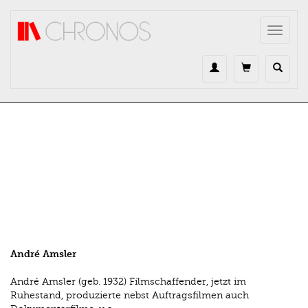
Direkt zum Inhalt
Toggle
navigat
André Amsler
André Amsler (geb. 1932) Filmschaffender, jetzt im
Ruhestand, produzierte nebst Auftragsfilmen auch