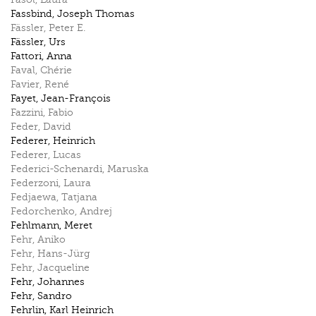
Fassbind
,
Joseph Thomas
Fässler
,
Peter E.
Fässler
,
Urs
Fattori
,
Anna
Faval
,
Chérie
Favier
,
René
Fayet
,
Jean-François
Fazzini
,
Fabio
Feder
,
David
Federer
,
Heinrich
Federer
,
Lucas
Federici-Schenardi
,
Maruska
Federzoni
,
Laura
Fedjaewa
,
Tatjana
Fedorchenko
,
Andrej
Fehlmann
,
Meret
Fehr
,
Aniko
Fehr
,
Hans-Jürg
Fehr
,
Jacqueline
Fehr
,
Johannes
Fehr
,
Sandro
Fehrlin
,
Karl Heinrich