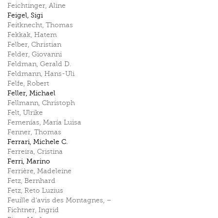
Feichtinger
,
Aline
Feigel
,
Sigi
Feitknecht
,
Thomas
Fekkak
,
Hatem
Felber
,
Christian
Felder
,
Giovanni
Feldman
,
Gerald D.
Feldmann
,
Hans-Uli
Felfe
,
Robert
Feller
,
Michael
Fellmann
,
Christoph
Felt
,
Ulrike
Femenías
,
María Luisa
Fenner
,
Thomas
Ferrari
,
Michele C.
Ferreira
,
Cristina
Ferri
,
Marino
Ferrière
,
Madeleine
Fetz
,
Bernhard
Fetz
,
Reto Luzius
Feuille d’avis des Montagnes
,
–
Fichtner
,
Ingrid