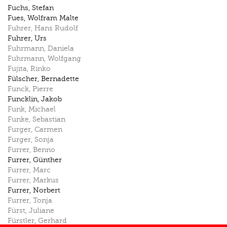
Fuchs
,
Stefan
Fues
,
Wolfram Malte
Fuhrer
,
Hans Rudolf
Fuhrer
,
Urs
Fuhrmann
,
Daniela
Fuhrmann
,
Wolfgang
Fujita
,
Rinko
Fülscher
,
Bernadette
Funck
,
Pierre
Funcklin
,
Jakob
Funk
,
Michael
Funke
,
Sebastian
Furger
,
Carmen
Furger
,
Sonja
Furrer
,
Benno
Furrer
,
Günther
Furrer
,
Marc
Furrer
,
Markus
Furrer
,
Norbert
Furrer
,
Tonja
Fürst
,
Juliane
Fürstler
,
Gerhard