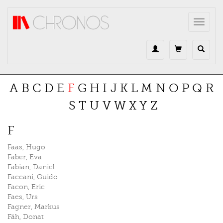
Direkt zum Inhalt
Toggle
navigat
A
B
C
D
E
F
G
H
I
J
K
L
M
N
O
P
Q
R
S
T
U
V
W
X
Y
Z
F
Faas
,
Hugo
Faber
,
Eva
Fabian
,
Daniel
Faccani
,
Guido
Facon
,
Eric
Faes
,
Urs
Fagner
,
Markus
Fäh
,
Donat