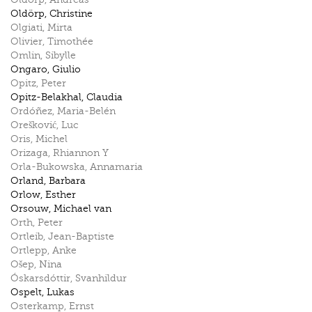
Oldörp
,
Christine
Olgiati
,
Mirta
Olivier
,
Timothée
Omlin
,
Sibylle
Ongaro
,
Giulio
Opitz
,
Peter
Opitz-Belakhal
,
Claudia
Ordóñez
,
Maria-Belén
Orešković
,
Luc
Oris
,
Michel
Orizaga
,
Rhiannon Y
Orla-Bukowska
,
Annamaria
Orland
,
Barbara
Orlow
,
Esther
Orsouw
,
Michael van
Orth
,
Peter
Ortleib
,
Jean-Baptiste
Ortlepp
,
Anke
Ošep
,
Nina
Óskarsdóttir
,
Svanhildur
Ospelt
,
Lukas
Osterkamp
,
Ernst