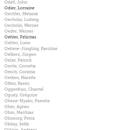
Odell
,
John
Odier
,
Lorraine
Oechler
,
Melanie
Oechslin
,
Ludwig
Oechslin
,
Werner
Oeder
,
Werner
Oehler
,
Felicitas
Oehler
,
Luise
Oehme-Jüngling
,
Karoline
Oelkers
,
Jürgen
Oelze
,
Patrick
Oertle
,
Cornelia
Oesch
,
Corinna
Oetken
,
Mareile
Offen
,
Karen
Oggenfuss
,
Chantal
Oguey
,
Grégoire
Ohene-Nyako
,
Pamela
Ohm
,
Agnes
Ohm
,
Matthias
Ohnsorg
,
Petra
Okday
,
Șefik
Oldörp
,
Andreas