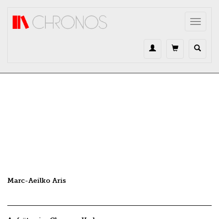
Direkt zum Inhalt
Toggle
navigat
Marc-Aeilko Aris