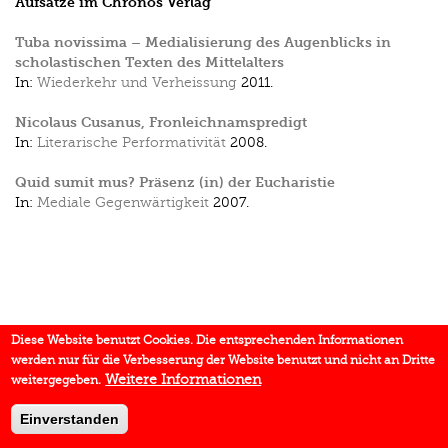
Aufsätze im Chronos Verlag
Tuba novissima – Medialisierung des Augenblicks in
scholastischen Texten des Mittelalters
In:
Wiederkehr und Verheissung
2011.
Nicolaus Cusanus, Fronleichnamspredigt
In:
Literarische Performativität
2008.
Quid sumit mus? Präsenz (in) der Eucharistie
In:
Mediale Gegenwärtigkeit
2007.
Diese Website benutzt Cookies. Die entsprechenden Informationen
werden nur für die Verbesserung der Website benutzt und nicht an Dritte
Weitere Informationen
weitergegeben.
Einverstanden