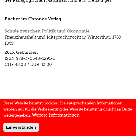
der Pädagogischen Maturitätsschule in Kreuzlingen.
Bücher im Chronos Verlag
Schule zwischen Politik und Ökonomie
Finanzhaushalt und Mitspracherecht in Winterthur, 1789–
1869
2015.
Gebunden
ISBN
978-3-0340-1291-1
CHF 48.00
/
EUR 43.00
Diese Website benutzt Cookies. Die entsprechenden Informationen
werden nur für die Verbesserung der Website benutzt und nicht an Dritte
Weitere Informationen
weitergegeben.
Einverstanden