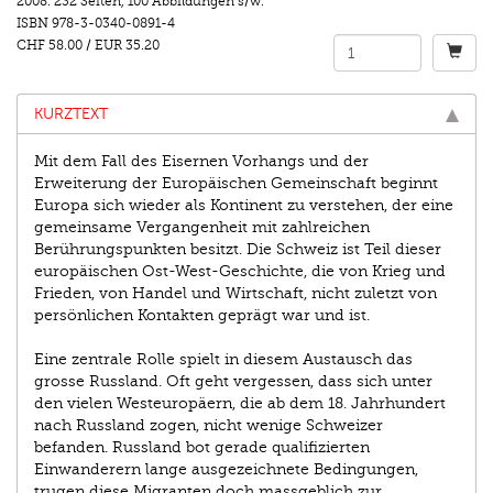
2008.
232 Seiten
,
100 Abbildungen s/w.
ISBN
978-3-0340-0891-4
CHF 58.00
/
EUR 35.20
KURZTEXT
Mit dem Fall des Eisernen Vorhangs und der
Erweiterung der Europäischen Gemeinschaft beginnt
Europa sich wieder als Kontinent zu verstehen, der eine
gemeinsame Vergangenheit mit zahlreichen
Berührungspunkten besitzt. Die Schweiz ist Teil dieser
europäischen Ost-West-Geschichte, die von Krieg und
Frieden, von Handel und Wirtschaft, nicht zuletzt von
persönlichen Kontakten geprägt war und ist.
Eine zentrale Rolle spielt in diesem Austausch das
grosse Russ­land. Oft geht vergessen, dass sich unter
den vielen Westeuropäern, die ab dem 18. Jahrhundert
nach Russland zogen, nicht wenige Schweizer
befanden. Russland bot gerade qualifizierten
Einwanderern lange ausgezeichnete Bedingungen,
trugen diese Migranten doch massgeblich zur