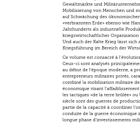
Gewaltmärkte und Militärunternehmer
Mobilisierung von Menschen und ma
auf Schwächung des ökonomischen P
«verbrannten Erde» ebenso wie Hand
Jahrhunderts als industrielle Pro
kriegswirtschaftlicher Organisatio
Und auch der Kalte Krieg lässt sich
Kriegsführung im Bereich der Wirtsc
Ce volume est consacré à l’évolution
Ceux-ci sont analysés principalement
au début de l’époque moderne, a pro
entrepreneurs militaires privés, car
combiné la mobilisation militaire d
économique visant l’affaiblissement
les tactiques «de la terre brûlée» o
siècle sont des guerres de productio
partie de la capacité à coordiner l’o
conduite de la guerre économique su
longue phase d’investissements mili