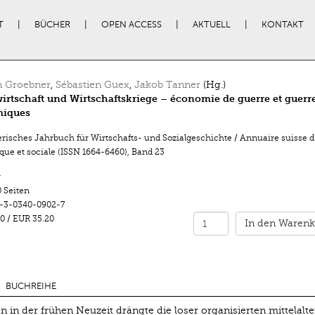
T
BÜCHER
OPEN ACCESS
AKTUELL
KONTAKT
n Groebner
,
Sébastien Guex
,
Jakob Tanner
(Hg.)
irtschaft und Wirtschaftskriege – économie de guerre et guerr
iques
risches Jahrbuch für Wirtschafts- und Sozialgeschichte / Annuaire suisse d’
ue et sociale (ISSN 1664-6460)
,
Band 23
r
 Seiten
-3-0340-0902-7
0
/
EUR 35.20
In den Warenk
BUCHREIHE
n in der frühen Neuzeit drängte die loser organisierten mittelalte