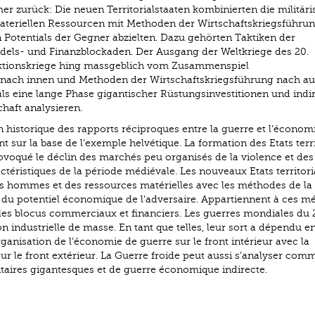
 zurück: Die neuen Territorialstaaten kombinierten die militäri
teriellen Ressourcen mit Methoden der Wirtschaftskriegsführung
otentials der Gegner abzielten. Dazu gehörten Taktiken der
els- und Finanzblockaden. Der Ausgang der Weltkriege des 20.
duktionskriege hing massgeblich vom Zusammenspiel
n nach innen und Methoden der Wirtschaftskriegsführung nach au
 als eine lange Phase gigantischer Rüstungsinvestitionen und indi
haft analysieren.
 historique des rapports réciproques entre la guerre et l’économi
 sur la base de l’exemple helvétique. La formation des Etats terri
voqué le déclin des marchés peu organisés de la violence et des
actéristiques de la période médiévale. Les nouveaux Etats territor
es hommes et des ressources matérielles avec les méthodes de la
 du potentiel économique de l’adversaire. Appartiennent à ces m
u les blocus commerciaux et financiers. Les guerres mondiales du 
n industrielle de masse. En tant que telles, leur sort a dépendu en
rganisation de l’économie de guerre sur le front intérieur avec la
r le front extérieur. La Guerre froide peut aussi s’analyser com
taires gigantesques et de guerre économique indirecte.