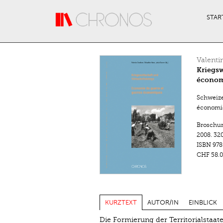
Direkt zum Inhalt
STAR
Valenti
Kriegsw
économ
Schweize
économiq
Broschu
2008.
320
ISBN
978
CHF 58.0
KURZTEXT
AUTOR/IN
EINBLICK
Die Formierung der Territorialstaate