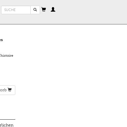
Suchformular
Suche
es
histoire
orb
rlichen