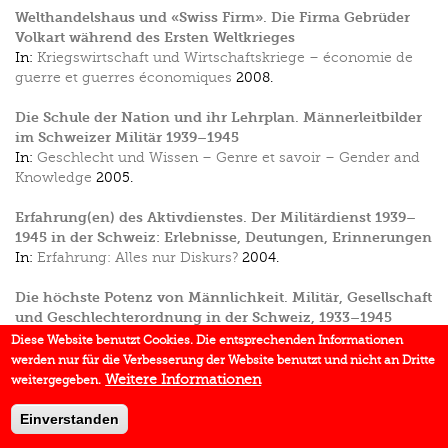
Welthandelshaus und «Swiss Firm». Die Firma Gebrüder
Volkart während des Ersten Weltkrieges
In:
Kriegswirtschaft und Wirtschaftskriege – économie de
guerre et guerres économiques
2008.
Die Schule der Nation und ihr Lehrplan. Männerleitbilder
im Schweizer Militär 1939–1945
In:
Geschlecht und Wissen – Genre et savoir – Gender and
Knowledge
2005.
Erfahrung(en) des Aktivdienstes. Der Militärdienst 1939–
1945 in der Schweiz: Erlebnisse, Deutungen, Erinnerungen
In:
Erfahrung: Alles nur Diskurs?
2004.
Die höchste Potenz von Männlichkeit. Militär, Gesellschaft
und Geschlechterordnung in der Schweiz, 1933–1945
In:
Armee, Staat und Geschlecht
2003.
Diese Website benutzt Cookies. Die entsprechenden Informationen
werden nur für die Verbesserung der Website benutzt und nicht an Dritte
Sonderfall Schweiz? Armee, Staat und Geschlecht 1918–
Weitere Informationen
weitergegeben.
1945
In:
Armee, Staat und Geschlecht
2003.
Einverstanden