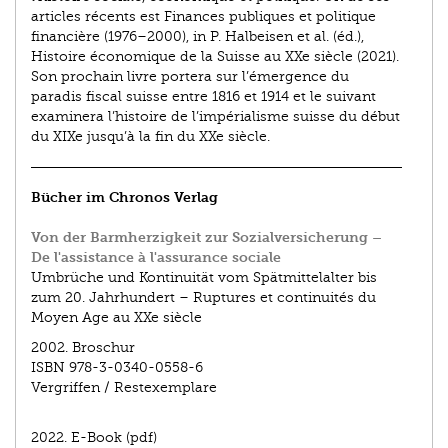
articles récents est Finances publiques et politique
financière (1976–2000), in P. Halbeisen et al. (éd.),
Histoire économique de la Suisse au XXe siècle (2021).
Son prochain livre portera sur l’émergence du
paradis fiscal suisse entre 1816 et 1914 et le suivant
examinera l’histoire de l’impérialisme suisse du début
du XIXe jusqu’à la fin du XXe siècle.
Bücher im Chronos Verlag
Von der Barmherzigkeit zur Sozialversicherung –
De l'assistance à l'assurance sociale
Umbrüche und Kontinuität vom Spätmittelalter bis
zum 20. Jahrhundert – Ruptures et continuités du
Moyen Age au XXe siècle
2002.
Broschur
ISBN
978-3-0340-0558-6
Vergriffen / Restexemplare
2022.
E-Book (pdf)