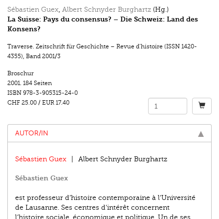
Sébastien Guex
,
Albert Schnyder Burghartz
(Hg.)
La Suisse: Pays du consensus? – Die Schweiz: Land des
Konsens?
Traverse. Zeitschrift für Geschichte – Revue d’histoire (ISSN 1420-
4355)
,
Band 2001/3
Broschur
2001.
184 Seiten
ISBN
978-3-905315-24-0
CHF 25.00
/
EUR 17.40
AUTOR/IN
Sébastien Guex
Albert Schnyder Burghartz
Sébastien Guex
est professeur d’histoire contemporaine à l’Université
de Lausanne. Ses centres d’intérêt concernent
l’histoire sociale, économique et politique. Un de ses