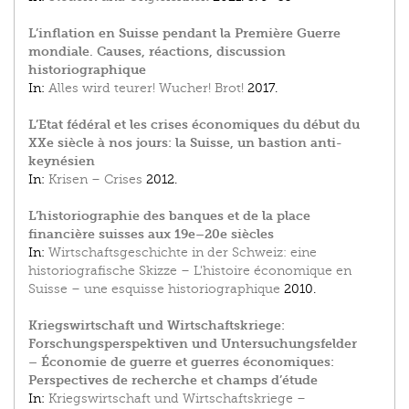
L’inflation en Suisse pendant la Première Guerre
mondiale. Causes, réactions, discussion
historiographique
In:
Alles wird teurer! Wucher! Brot!
2017.
L’Etat fédéral et les crises économiques du début du
XXe siècle à nos jours: la Suisse, un bastion anti-
keynésien
In:
Krisen – Crises
2012.
L’historiographie des banques et de la place
financière suisses aux 19e–20e siècles
In:
Wirtschaftsgeschichte in der Schweiz: eine
historiografische Skizze – L'histoire économique en
Suisse – une esquisse historiographique
2010.
Kriegswirtschaft und Wirtschaftskriege:
Forschungsperspektiven und Untersuchungsfelder
– Économie de guerre et guerres économiques:
Perspectives de recherche et champs d’étude
In:
Kriegswirtschaft und Wirtschaftskriege –