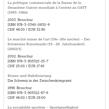
La politique commerciale de la Suisse de la
Deuxième Guerre mondiale à l'entrée au GATT
(1945–1966)
2003.
Broschur
ISBN
978-3-0340-0630-9
CHF 48.00
/
EUR 32.90
Le marché suisse de l'art (19e–20e siecles) – Der
Schweizer Kunstmarkt (19.–20. Jahrhundert)
(2002/1)
2002.
Broschur
ISBN
978-3-905315-25-7
CHF 25.00
/
EUR 17.40
Krisen und Stabilisierung
Die Schweiz in der Zwischenkriegszeit
1998.
Broschur
ISBN
978-3-905312-67-6
CHF 48.00
/
EUR 29.00
La sociabilité sportive – Sportgeselligkeit