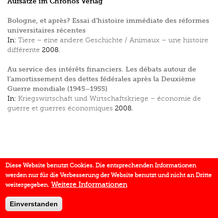
Aufsätze im Chronos Verlag
Bologne, et après? Essai d’histoire immédiate des réformes
universitaires récentes
In:
Tiere – eine andere Geschichte / Animaux – une histoire
différente
2008.
Au service des intérêts financiers. Les débats autour de
l’amortissement des dettes fédérales après la Deuxième
Guerre mondiale (1945–1955)
In:
Kriegswirtschaft und Wirtschaftskriege – économie de
guerre et guerres économiques
2008.
Diese Website benutzt Cookies. Die entsprechenden Informationen
werden nur für die Verbesserung der Website benutzt und nicht an Dritte
Weitere Informationen
weitergegeben.
Einverstanden