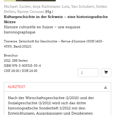
Michael Jucker
,
Anja Rathmann-Lutz
,
Yan Schubert
,
Stefan
Nellen
,
Karine Crousaz
(Hg.)
Kulturgeschichte in der Schweiz – eine historiografische
Skizze
Histoire culturelle en Suisse – une esquisse
historiographique
Traverse. Zeitschrift für Geschichte – Revue d’histoire (ISSN 1420-
4355)
,
Band 2012/1
Broschur
2012.
288 Seiten
ISBN
978-3-905315-55-4
CHF 28.00
/
EUR 24.00
KURZTEXT
Nach der Wirtschaftsgeschichte (1/2010) und der
Sozialgeschichte (1/2011) wird sich das dritte
historiografische Sonderheft 1/2012 mit den
Entwicklungen, Ausprägungen und Desideraten