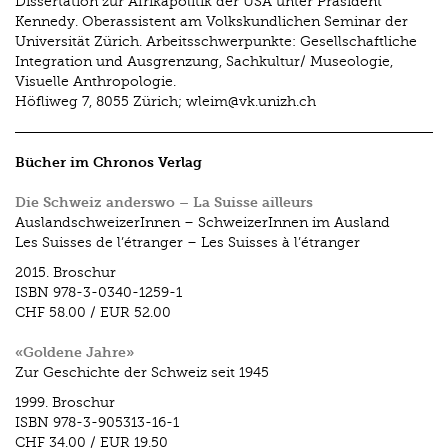
Dissertation zur Afrikapolitik der USA unter Präsident
Kennedy. Oberassistent am Volkskundlichen Seminar der
Universität Zürich. Arbeitsschwerpunkte: Gesellschaftliche
Integration und Ausgrenzung, Sachkultur/ Museologie,
Visuelle Anthropologie.
Höfliweg 7, 8055 Zürich; wleim@vk.unizh.ch
Bücher im Chronos Verlag
Die Schweiz anderswo – La Suisse ailleurs
AuslandschweizerInnen – SchweizerInnen im Ausland
Les Suisses de l’étranger – Les Suisses à l’étranger
2015.
Broschur
ISBN
978-3-0340-1259-1
CHF 58.00
/
EUR 52.00
«Goldene Jahre»
Zur Geschichte der Schweiz seit 1945
1999.
Broschur
ISBN
978-3-905313-16-1
CHF 34.00
/
EUR 19.50