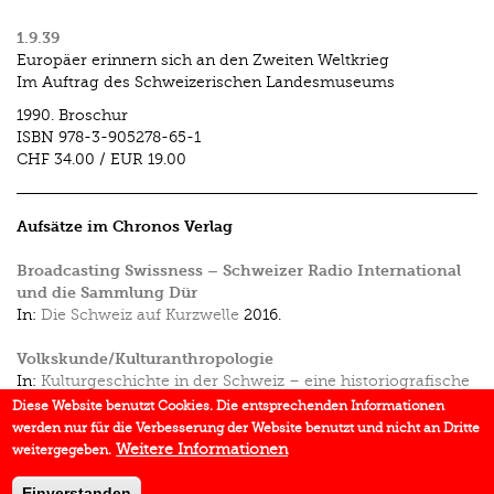
1.9.39
Europäer erinnern sich an den Zweiten Weltkrieg
Im Auftrag des Schweizerischen Landesmuseums
1990.
Broschur
ISBN
978-3-905278-65-1
CHF 34.00
/
EUR 19.00
Aufsätze im Chronos Verlag
Broadcasting Swissness – Schweizer Radio International
und die Sammlung Dür
In:
Die Schweiz auf Kurzwelle
2016.
Volkskunde/Kulturanthropologie
In:
Kulturgeschichte in der Schweiz – eine historiografische
Skizze
2012.
Diese Website benutzt Cookies. Die entsprechenden Informationen
werden nur für die Verbesserung der Website benutzt und nicht an Dritte
Debatte / Debat: Das «Hilfswerk für die Kinder der
Weitere Informationen
weitergegeben.
Landstrasse»
In:
«Experten» – «L'expert»
2001.
Einverstanden