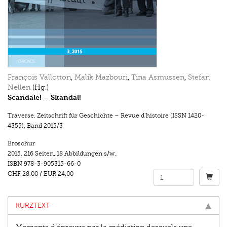
François Vallotton
,
Malik Mazbouri
,
Tina Asmussen
,
Stefan
Nellen
(Hg.)
Scandale! – Skandal!
Traverse. Zeitschrift für Geschichte – Revue d’histoire (ISSN 1420-
4355)
,
Band 2015/3
Broschur
2015.
216 Seiten
,
18 Abbildungen s/w.
ISBN
978-3-905315-66-0
CHF 28.00
/
EUR 24.00
KURZTEXT