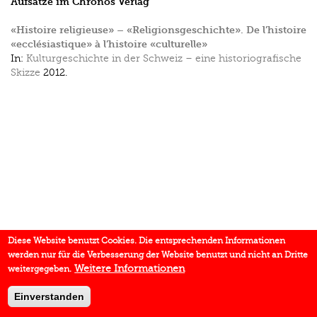
Aufsätze im Chronos Verlag
«Histoire religieuse» – «Religionsgeschichte». De l’histoire
«ecclésiastique» à l’histoire «culturelle»
In:
Kulturgeschichte in der Schweiz – eine historiografische
Skizze
2012.
Diese Website benutzt Cookies. Die entsprechenden Informationen
werden nur für die Verbesserung der Website benutzt und nicht an Dritte
Weitere Informationen
weitergegeben.
Einverstanden