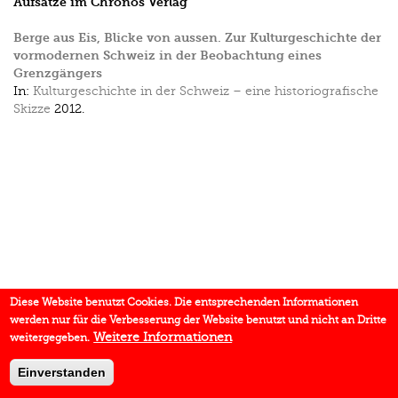
Aufsätze im Chronos Verlag
Berge aus Eis, Blicke von aussen. Zur Kulturgeschichte der
vormodernen Schweiz in der Beobachtung eines
Grenzgängers
In:
Kulturgeschichte in der Schweiz – eine historiografische
Skizze
2012.
Diese Website benutzt Cookies. Die entsprechenden Informationen
werden nur für die Verbesserung der Website benutzt und nicht an Dritte
Weitere Informationen
weitergegeben.
Einverstanden